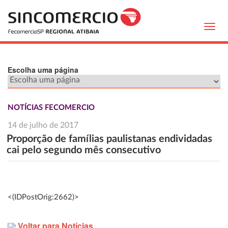
Toggl
navig
Escolha uma página
NOTÍCIAS FECOMERCIO
14 de julho de 2017
Proporção de famílias paulistanas endividadas
cai pelo segundo mês consecutivo
<(IDPostOrig:2662)>
Voltar para Notícias