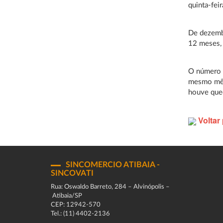
quinta-fei
De dezembr
12 meses,
O número d
mesmo mês
houve que
Voltar 
SINCOMERCIO ATIBAIA -
SINCOVATI
Rua: Oswaldo Barreto, 284 – Alvinópolis –
Atibaia/SP
CEP: 12942-570
Tel.: (11) 4402-2136