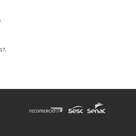
s
17,