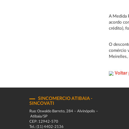
A Medida P
acordo com
crédito), 
O desconto
comércio v
Meirelles,
Voltar 
SINCOMERCIO ATIBAIA -
SINCOVATI
Rua: Oswaldo Barreto, 284 – Alvinópolis –
Atibaia/SP
CEP: 12942-570
Tel.: (11) 4402-2136