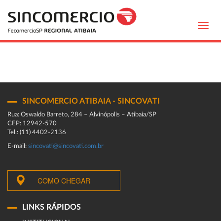
Toggl
navig
SINCOMERCIO ATIBAIA - SINCOVATI
Rua: Oswaldo Barreto, 284 – Alvinópolis – Atibaia/SP
CEP: 12942-570
Tel.: (11) 4402-2136
E-mail:
sincovati@sincovati.com.br
COMO CHEGAR
LINKS RÁPIDOS