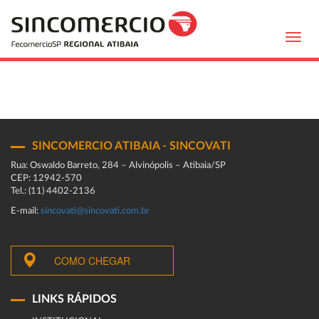
Toggl
navig
SINCOMERCIO ATIBAIA - SINCOVATI
Rua: Oswaldo Barreto, 284 – Alvinópolis – Atibaia/SP
CEP: 12942-570
Tel.: (11) 4402-2136
E-mail:
sincovati@sincovati.com.br
COMO CHEGAR
LINKS RÁPIDOS