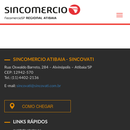
Toggl
navig
SINCOMERCIO ATIBAIA - SINCOVATI
Rua: Oswaldo Barreto, 284 – Alvinópolis – Atibaia/SP
CEP: 12942-570
Tel.: (11) 4402-2136
E-mail:
sincovati@sincovati.com.br
COMO CHEGAR
LINKS RÁPIDOS