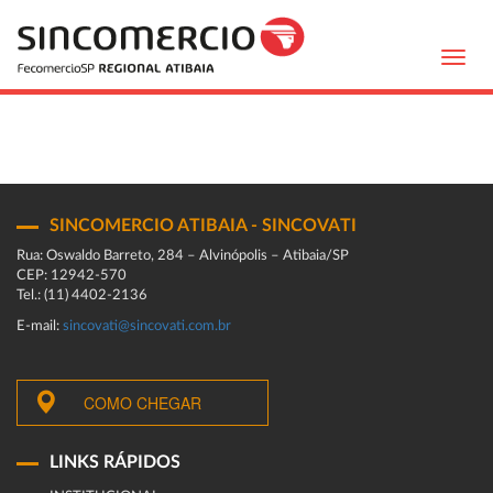
Toggl
navig
SINCOMERCIO ATIBAIA - SINCOVATI
Rua: Oswaldo Barreto, 284 – Alvinópolis – Atibaia/SP
CEP: 12942-570
Tel.: (11) 4402-2136
E-mail:
sincovati@sincovati.com.br
COMO CHEGAR
LINKS RÁPIDOS