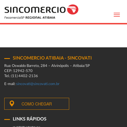
Toggl
navig
SINCOMERCIO ATIBAIA - SINCOVATI
Rua: Oswaldo Barreto, 284 – Alvinópolis – Atibaia/SP
CEP: 12942-570
Tel.: (11) 4402-2136
E-mail:
sincovati@sincovati.com.br
COMO CHEGAR
LINKS RÁPIDOS