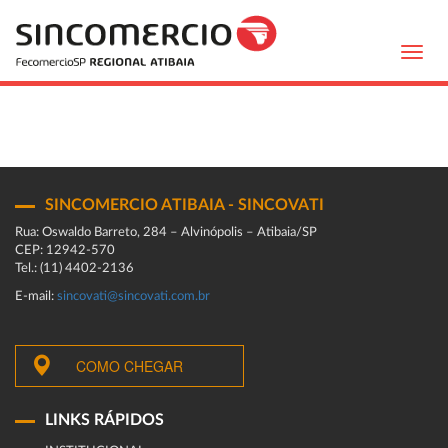
Toggl
navig
SINCOMERCIO ATIBAIA - SINCOVATI
Rua: Oswaldo Barreto, 284 – Alvinópolis – Atibaia/SP
CEP: 12942-570
Tel.: (11) 4402-2136
E-mail:
sincovati@sincovati.com.br
COMO CHEGAR
LINKS RÁPIDOS