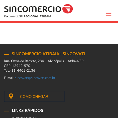
Toggl
navig
SINCOMERCIO ATIBAIA - SINCOVATI
Rua: Oswaldo Barreto, 284 – Alvinópolis – Atibaia/SP
CEP: 12942-570
Tel.: (11) 4402-2136
E-mail:
sincovati@sincovati.com.br
COMO CHEGAR
LINKS RÁPIDOS