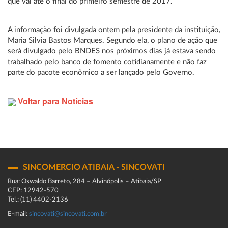
que vai até o final do primeiro semestre de 2017.
A informação foi divulgada ontem pela presidente da instituição,
Maria Silvia Bastos Marques. Segundo ela, o plano de ação que
será divulgado pelo BNDES nos próximos dias já estava sendo
trabalhado pelo banco de fomento cotidianamente e não faz
parte do pacote econômico a ser lançado pelo Governo.
Voltar para Notícias
SINCOMERCIO ATIBAIA - SINCOVATI
Rua: Oswaldo Barreto, 284 – Alvinópolis – Atibaia/SP
CEP: 12942-570
Tel.: (11) 4402-2136
E-mail:
sincovati@sincovati.com.br